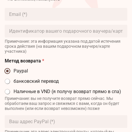
у
е
л
п
E
*
о
m
л
a
н
i
И
о
l
д
е
*
е
и
Примечание: эта информация указана под датой истечения
н
м
срока действия (на вашем подарочном ваучере/карте
т
участника)
я
и
*
ф
Метод возврата
*
и
Paypal
к
а
банковский перевод
т
о
Наличные в VND (я получу возврат прямо в спа)
р
Примечание: вы не получите возврат прямо сейчас. Мы
в
обработаем ваш запрос и свяжемся с вами, когда он будет
а
выполнен (или если возврат невозможен) позже
ш
е
В
г
а
о
ш
Примечание: это адрес электронной почты, который вы