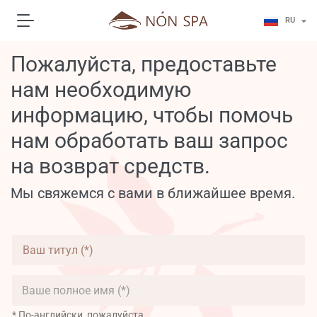
JA
RU
KO
Пожалуйста, предоставьте
нам необходимую
информацию, чтобы помочь
нам обработать ваш запрос
на возврат средств.
Мы свяжемся с вами в ближайшее время.
В
а
ш
т
В
и
а
т
ш
* По-английски, пожалуйста