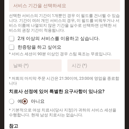
S
기
간
t
선택한 서비스의 기간이 1개뿐인 경우 이 필드를 건너뛸 수 있습
a
니다. 기간이 여러 개인 서비스의 경우, 이 필드를 비워두거나 서
t
비스 이름에 나열되지 않은 기간을 실수로 선택하면 선택한 서
비스의 권장 기간이 적용됩니다.
e
2
s
2개 이상의 서비스를 이용하고 싶습니다.
개
+
한
한증탕을 하고 싶어요
이
증
1
* 서비스 세션이 90분 이상인 경우 스팀 욕조는 무료입니다.
상
탕
의
예
을
서
약
하
비
시
고
Date
Time
스
간
* 저희의 마지막 주문 시간은 21:30이며, 23:00에 영업을 종료합
싶
를
*
니다
나
이
요
치료사 선정에 있어 특별한 요구사항이 있나요?
용
?
하
예
아니요
고
싶
* 기본적으로 여성 치료사(당사 지정)가 귀하의 서비스 세션을
으
수행합니다. 현재 남성 치료사는 없습니다.
신
가
참고