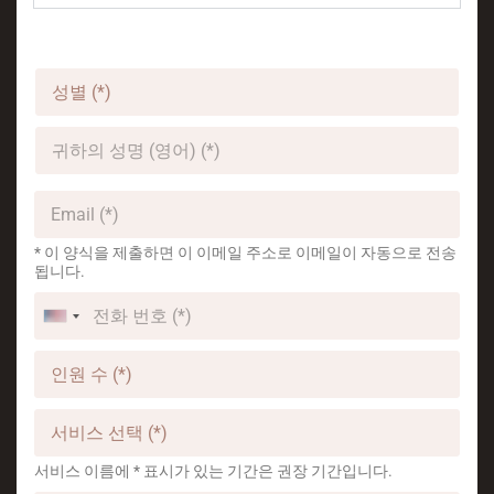
성
별
*
귀
하
의
성
E
명
m
(
a
* 이 양식을 제출하면 이 이메일 주소로 이메일이 자동으로 전송
영
i
됩니다.
어
l
전
)
*
화
*
U
번
n
인
호
원
i
*
수
t
서
*
비
e
스
d
서비스 이름에 * 표시가 있는 기간은 권장 기간입니다.
*