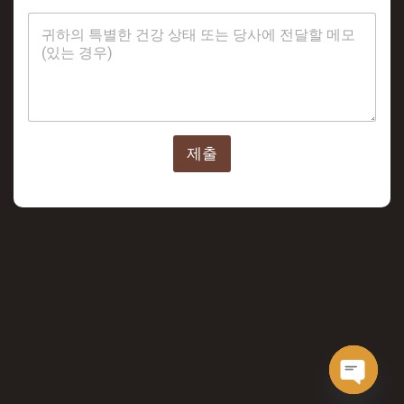
요
?
제출