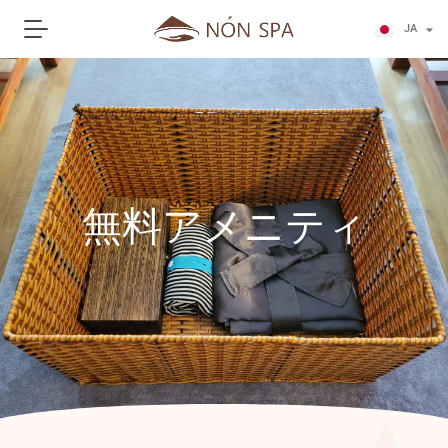
ZH
JA
KO
無料アメニティ