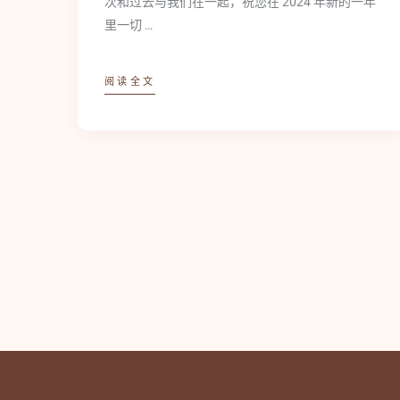
次和过去与我们在一起，祝您在 2024 年新的一年
里一切 …
阅读全文