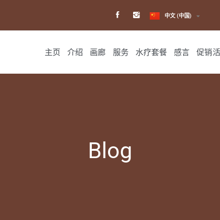
日本語
한국어
中文 (中国)
主页
介绍
画廊
服务
水疗套餐
感言
促销
Blog