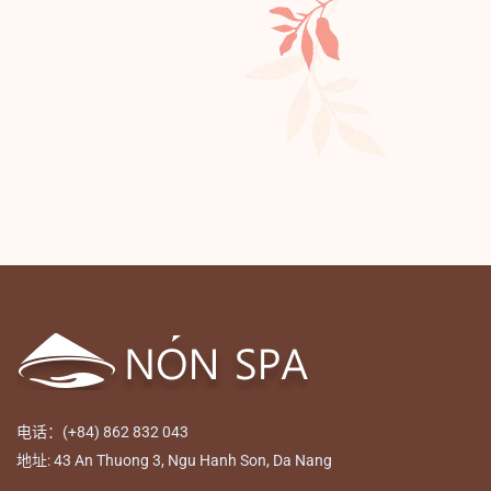
电话：(+84) 862 832 043
地址: 43 An Thuong 3, Ngu Hanh Son, Da Nang