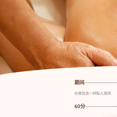
期间
价格包含⼀间私⼈房间
60分