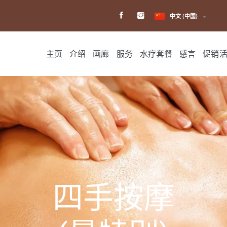
日本語
한국어
中文 (中国)
主页
介绍
画廊
服务
水疗套餐
感言
促销
四手按摩