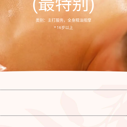
(最特别)
类别：主打服务，全⾝精油按摩
* 16岁以上