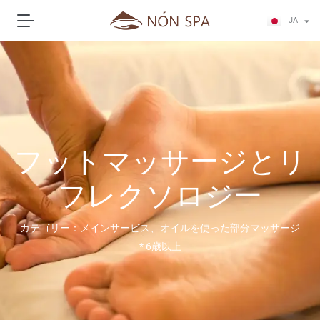
ZH
JA
KO
フットマッサージとリ
フレクソロジー
カテゴリー：メインサービス、オイルを使った部分マッサージ
* 6歳以上