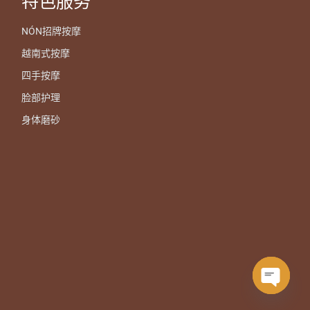
特色服务
NÓN招牌按摩
越南式按摩
四手按摩
脸部护理
身体磨砂
Open ch