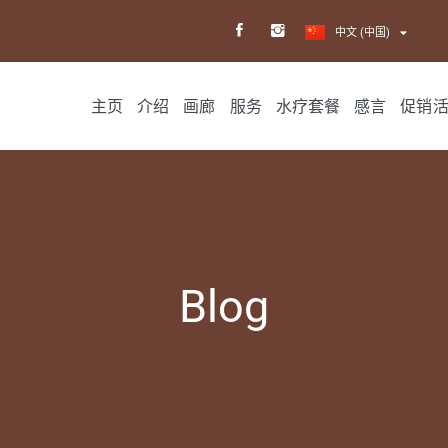
日本語
中文 (中国)
主页
介绍
画廊
服务
水疗套餐
感言
促销
Blog