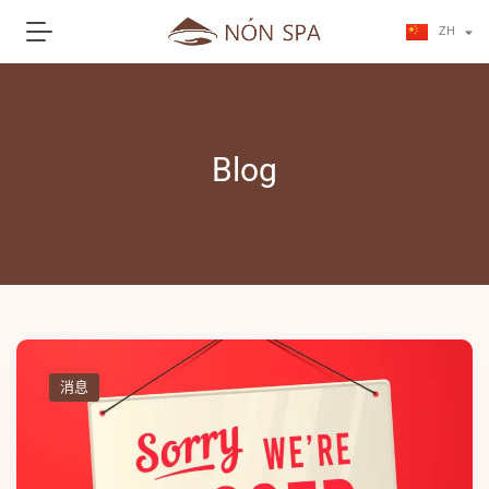
JA
ZH
KO
Blog
消息