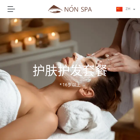
JA
ZH
KO
护肤护发套餐
* 16岁以上