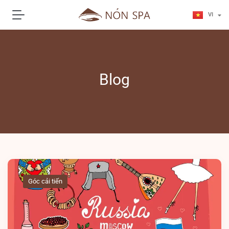
JA
VI
KO
Blog
Góc cải tiến